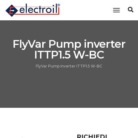
Cambia n
FlyVar Pump inverter
ITTP1.5 W-BC
FlyVar Pump inverter ITTP1.5 W-BC
RICHIEDI